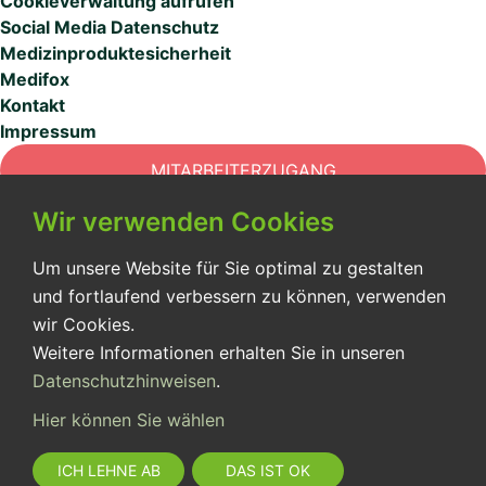
Cookieverwaltung aufrufen
Social Media Datenschutz
Medizinproduktesicherheit
Medifox
Kontakt
Impressum
MITARBEITERZUGANG
Wir verwenden Cookies
Um unsere Website für Sie optimal zu gestalten
und fortlaufend verbessern zu können, verwenden
Seit über 20 Jahren sichern wir für unsere Patient:innen
wir Cookies.
eine qualitativ hochwertige Versorgung in der
Weitere Informationen erhalten Sie in unseren
außerklinischen Intensivpflege und Beatmung.
Datenschutzhinweisen
.
Hier können Sie wählen
ICH LEHNE AB
DAS IST OK