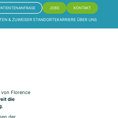
PATIENTENANFRAGE
JOBS
KONTAKT
TEN & ZUWEISER
STANDORTE
KARRIERE
ÜBER UNS
g von Florence
eit die
g.
hen der